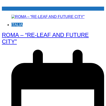
ITALIA
ROMA – “RE-LEAF AND FUTURE
CITY”