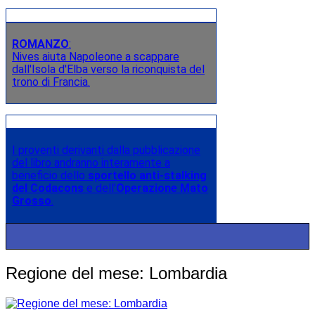
ROMANZO
:
Nives aiuta Napoleone a scappare
dall'Isola d'Elba verso la riconquista del
trono di Francia.
I proventi derivanti dalla pubblicazione
del libro andranno interamente a
beneficio dello
sportello anti-stalking
del Codacons
e dell’
Operazione Mato
Grosso
.
Regione del mese: Lombardia