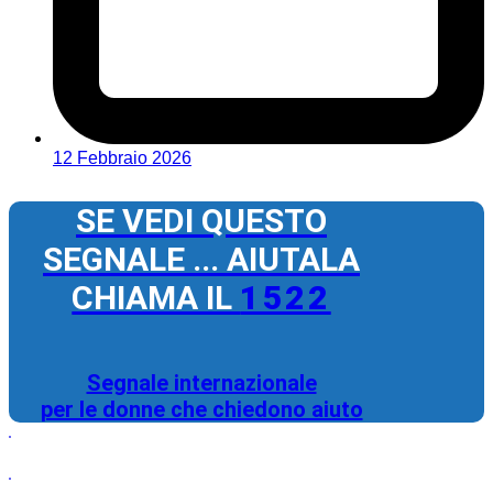
12 Febbraio 2026
SE VEDI QUESTO
SEGNALE ... AIUTALA
CHIAMA IL
1522
Segnale internazionale
per le donne che chiedono aiuto