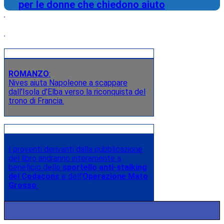
per le donne che chiedono aiuto
ROMANZO
:
Nives aiuta Napoleone a scappare
dall'Isola d'Elba verso la riconquista del
trono di Francia.
I proventi derivanti dalla pubblicazione
del libro andranno interamente a
beneficio dello
sportello anti-stalking
del Codacons
e dell’
Operazione Mato
Grosso
.