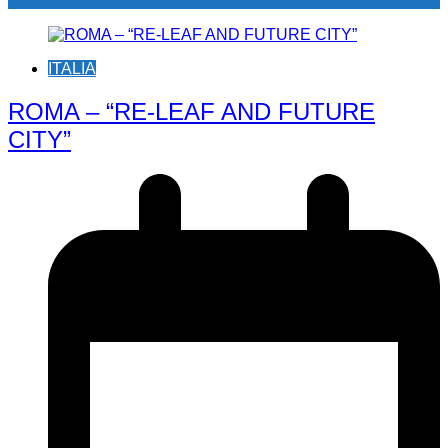
ITALIA
ROMA – “RE-LEAF AND FUTURE
CITY”