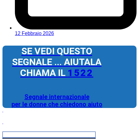
12 Febbraio 2026
SE VEDI QUESTO
SEGNALE ... AIUTALA
CHIAMA IL
1522
Segnale internazionale
per le donne che chiedono aiuto