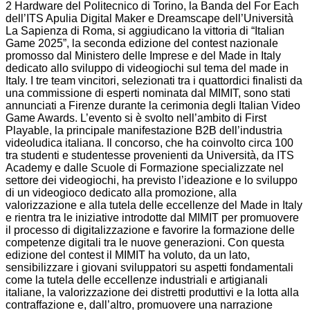
2 Hardware del Politecnico di Torino, la Banda del For Each
dell’ITS Apulia Digital Maker e Dreamscape dell’Università
La Sapienza di Roma, si aggiudicano la vittoria di “Italian
Game 2025”, la seconda edizione del contest nazionale
promosso dal Ministero delle Imprese e del Made in Italy
dedicato allo sviluppo di videogiochi sul tema del made in
Italy. I tre team vincitori, selezionati tra i quattordici finalisti da
una commissione di esperti nominata dal MIMIT, sono stati
annunciati a Firenze durante la cerimonia degli Italian Video
Game Awards. L’evento si è svolto nell’ambito di First
Playable, la principale manifestazione B2B dell’industria
videoludica italiana. Il concorso, che ha coinvolto circa 100
tra studenti e studentesse provenienti da Università, da ITS
Academy e dalle Scuole di Formazione specializzate nel
settore dei videogiochi, ha previsto l’ideazione e lo sviluppo
di un videogioco dedicato alla promozione, alla
valorizzazione e alla tutela delle eccellenze del Made in Italy
e rientra tra le iniziative introdotte dal MIMIT per promuovere
il processo di digitalizzazione e favorire la formazione delle
competenze digitali tra le nuove generazioni. Con questa
edizione del contest il MIMIT ha voluto, da un lato,
sensibilizzare i giovani sviluppatori su aspetti fondamentali
come la tutela delle eccellenze industriali e artigianali
italiane, la valorizzazione dei distretti produttivi e la lotta alla
contraffazione e, dall’altro, promuovere una narrazione