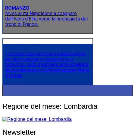
ROMANZO
:
Nives aiuta Napoleone a scappare
dall'Isola d'Elba verso la riconquista del
trono di Francia.
I proventi derivanti dalla pubblicazione
del libro andranno interamente a
beneficio dello
sportello anti-stalking
del Codacons
e dell’
Operazione Mato
Grosso
.
Regione del mese: Lombardia
Newsletter