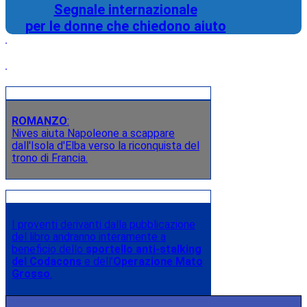
Segnale internazionale
per le donne che chiedono aiuto
ROMANZO
:
Nives aiuta Napoleone a scappare
dall'Isola d'Elba verso la riconquista del
trono di Francia.
I proventi derivanti dalla pubblicazione
del libro andranno interamente a
beneficio dello
sportello anti-stalking
del Codacons
e dell’
Operazione Mato
Grosso
.