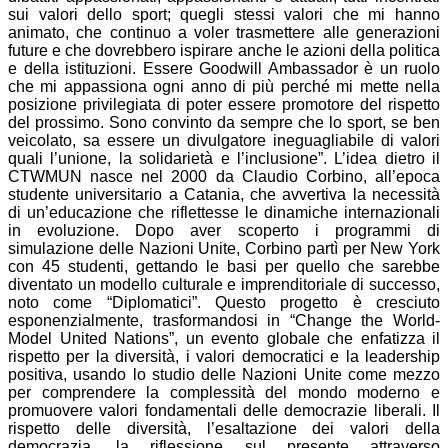
sui valori dello sport; quegli stessi valori che mi hanno
animato, che continuo a voler trasmettere alle generazioni
future e che dovrebbero ispirare anche le azioni della politica
e della istituzioni. Essere Goodwill Ambassador è un ruolo
che mi appassiona ogni anno di più perché mi mette nella
posizione privilegiata di poter essere promotore del rispetto
del prossimo. Sono convinto da sempre che lo sport, se ben
veicolato, sa essere un divulgatore ineguagliabile di valori
quali l’unione, la solidarietà e l’inclusione”. L’idea dietro il
CTWMUN nasce nel 2000 da Claudio Corbino, all’epoca
studente universitario a Catania, che avvertiva la necessità
di un’educazione che riflettesse le dinamiche internazionali
in evoluzione. Dopo aver scoperto i programmi di
simulazione delle Nazioni Unite, Corbino partì per New York
con 45 studenti, gettando le basi per quello che sarebbe
diventato un modello culturale e imprenditoriale di successo,
noto come “Diplomatici”. Questo progetto è cresciuto
esponenzialmente, trasformandosi in “Change the World-
Model United Nations”, un evento globale che enfatizza il
rispetto per la diversità, i valori democratici e la leadership
positiva, usando lo studio delle Nazioni Unite come mezzo
per comprendere la complessità del mondo moderno e
promuovere valori fondamentali delle democrazie liberali. Il
rispetto delle diversità, l’esaltazione dei valori della
democrazia, la riflessione sul presente attraverso