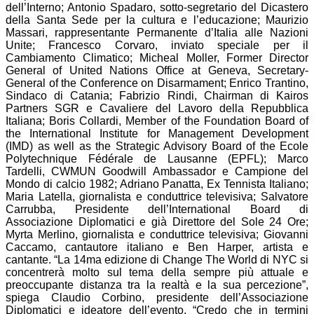
dell’Interno; Antonio Spadaro, sotto-segretario del Dicastero
della Santa Sede per la cultura e l’educazione; Maurizio
Massari, rappresentante Permanente d’Italia alle Nazioni
Unite; Francesco Corvaro, inviato speciale per il
Cambiamento Climatico; Micheal Moller, Former Director
General of United Nations Office at Geneva, Secretary-
General of the Conference on Disarmament; Enrico Trantino,
Sindaco di Catania; Fabrizio Rindi, Chairman di Kairos
Partners SGR e Cavaliere del Lavoro della Repubblica
Italiana; Boris Collardi, Member of the Foundation Board of
the International Institute for Management Development
(IMD) as well as the Strategic Advisory Board of the Ecole
Polytechnique Fédérale de Lausanne (EPFL); Marco
Tardelli, CWMUN Goodwill Ambassador e Campione del
Mondo di calcio 1982; Adriano Panatta, Ex Tennista Italiano;
Maria Latella, giornalista e conduttrice televisiva; Salvatore
Carrubba, Presidente dell’International Board di
Associazione Diplomatici e già Direttore del Sole 24 Ore;
Myrta Merlino, giornalista e conduttrice televisiva; Giovanni
Caccamo, cantautore italiano e Ben Harper, artista e
cantante. “La 14ma edizione di Change The World di NYC si
concentrerà molto sul tema della sempre più attuale e
preoccupante distanza tra la realtà e la sua percezione”,
spiega Claudio Corbino, presidente dell’Associazione
Diplomatici e ideatore dell’evento. “Credo che in termini