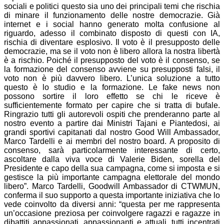
sociali e politici questo sia uno dei principali temi che rischia
di minare il funzionamento delle nostre democrazie. Già
internet e i social hanno generato molta confusione al
riguardo, adesso il combinato disposto di questi con IA,
rischia di diventare esplosivo. Il voto è il presupposto delle
democrazie, ma se il voto non è libero allora la nostra libertà
è a rischio. Poiché il presupposto del voto è il consenso, se
la formazione del consenso avviene su presupposti falsi, il
voto non è più davvero libero. L’unica soluzione a tutto
questo è lo studio e la formazione. Le fake news non
possono sortire il loro effetto se chi le riceve è
sufficientemente formato per capire che si tratta di bufale.
Ringrazio tutti gli autorevoli ospiti che prenderanno parte al
nostro evento a partire dai Ministri Tajani e Piantedosi, ai
grandi sportivi capitanati dal nostro Good Will Ambassador,
Marco Tardelli e ai membri del nostro board. A proposito di
consenso, sarà particolarmente interessante di certo,
ascoltare dalla viva voce di Valerie Biden, sorella del
Presidente e capo della sua campagna, come si imposta e si
gestisce la più importante campagna elettorale del mondo
libero”. Marco Tardelli, Goodwill Ambassador di CTWMUN,
conferma il suo supporto a questa importante iniziativa che lo
vede coinvolto da diversi anni: “questa per me rappresenta
un’occasione preziosa per coinvolgere ragazzi e ragazze in
dibattiti appassionati, appassionanti e attuali, tutti incentrati