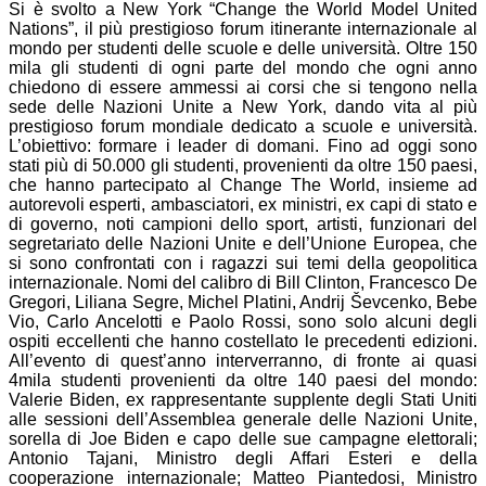
Si è svolto a New York “Change the World Model United
Nations”, il più prestigioso forum itinerante internazionale al
mondo per studenti delle scuole e delle università. Oltre 150
mila gli studenti di ogni parte del mondo che ogni anno
chiedono di essere ammessi ai corsi che si tengono nella
sede delle Nazioni Unite a New York, dando vita al più
prestigioso forum mondiale dedicato a scuole e università.
L’obiettivo: formare i leader di domani. Fino ad oggi sono
stati più di 50.000 gli studenti, provenienti da oltre 150 paesi,
che hanno partecipato al Change The World, insieme ad
autorevoli esperti, ambasciatori, ex ministri, ex capi di stato e
di governo, noti campioni dello sport, artisti, funzionari del
segretariato delle Nazioni Unite e dell’Unione Europea, che
si sono confrontati con i ragazzi sui temi della geopolitica
internazionale. Nomi del calibro di Bill Clinton, Francesco De
Gregori, Liliana Segre, Michel Platini, Andrij Ševcenko, Bebe
Vio, Carlo Ancelotti e Paolo Rossi, sono solo alcuni degli
ospiti eccellenti che hanno costellato le precedenti edizioni.
All’evento di quest’anno interverranno, di fronte ai quasi
4mila studenti provenienti da oltre 140 paesi del mondo:
Valerie Biden, ex rappresentante supplente degli Stati Uniti
alle sessioni dell’Assemblea generale delle Nazioni Unite,
sorella di Joe Biden e capo delle sue campagne elettorali;
Antonio Tajani, Ministro degli Affari Esteri e della
cooperazione internazionale; Matteo Piantedosi, Ministro