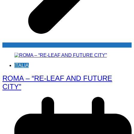
ITALIA
ROMA – “RE-LEAF AND FUTURE
CITY”