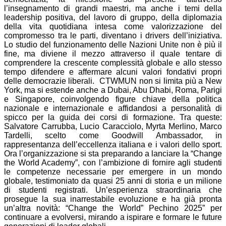
l’insegnamento di grandi maestri, ma anche i temi della
leadership positiva, del lavoro di gruppo, della diplomazia
della vita quotidiana intesa come valorizzazione del
compromesso tra le parti, diventano i drivers dell’iniziativa.
Lo studio del funzionamento delle Nazioni Unite non è più il
fine, ma diviene il mezzo attraverso il quale tentare di
comprendere la crescente complessità globale e allo stesso
tempo difendere e affermare alcuni valori fondativi propri
delle democrazie liberali. CTWMUN non si limita più a New
York, ma si estende anche a Dubai, Abu Dhabi, Roma, Parigi
e Singapore, coinvolgendo figure chiave della politica
nazionale e internazionale e affidandosi a personalità di
spicco per la guida dei corsi di formazione. Tra queste:
Salvatore Carrubba, Lucio Caracciolo, Myrta Merlino, Marco
Tardelli, scelto come Goodwill Ambassador, in
rappresentanza dell’eccellenza italiana e i valori dello sport.
Ora l’organizzazione si sta preparando a lanciare la “Change
the World Academy”, con l’ambizione di fornire agli studenti
le competenze necessarie per emergere in un mondo
globale, testimoniato da quasi 25 anni di storia e un milione
di studenti registrati. Un’esperienza straordinaria che
prosegue la sua inarrestabile evoluzione e ha già pronta
un’altra novità: “Change the World” Pechino 2025” per
continuare a evolversi, mirando a ispirare e formare le future