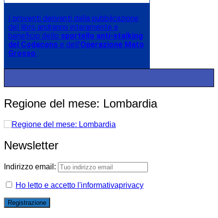
I proventi derivanti dalla pubblicazione
del libro andranno interamente a
beneficio dello
sportello anti-stalking
del Codacons
e dell’
Operazione Mato
Grosso
.
Regione del mese: Lombardia
Newsletter
Indirizzo email:
Ho letto e accetto l'informativaprivacy