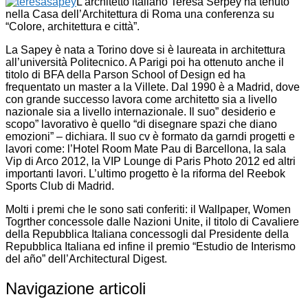
L’architetto italiano Teresa Serpey ha tenuto
nella Casa dell’Architettura di Roma una conferenza su
“Colore, architettura e città”.
La Sapey è nata a Torino dove si è laureata in architettura
all’università Politecnico. A Parigi poi ha ottenuto anche il
titolo di BFA della Parson School of Design ed ha
frequentato un master a la Villete. Dal 1990 è a Madrid, dove
con grande successo lavora come architetto sia a livello
nazionale sia a livello internazionale. Il suo” desiderio e
scopo” lavorativo è quello “di disegnare spazi che diano
emozioni” – dichiara. Il suo cv è formato da garndi progetti e
lavori come: l’Hotel Room Mate Pau di Barcellona, la sala
Vip di Arco 2012, la VIP Lounge di Paris Photo 2012 ed altri
importanti lavori. L’ultimo progetto è la riforma del Reebok
Sports Club di Madrid.
Molti i premi che le sono sati conferiti: il Wallpaper, Women
Togrther concessole dalle Nazioni Unite, il titolo di Cavaliere
della Repubblica Italiana concessogli dal Presidente della
Repubblica Italiana ed infine il premio “Estudio de Interismo
del año” dell’Architectural Digest.
Navigazione articoli