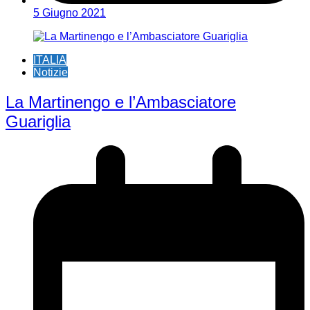
5 Giugno 2021
ITALIA
Notizie
La Martinengo e l’Ambasciatore
Guariglia