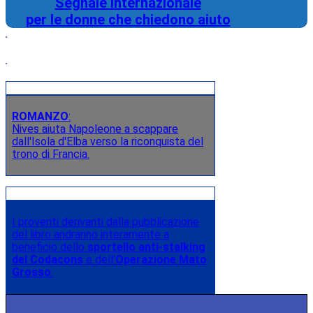
Segnale internazionale
per le donne che chiedono aiuto
ROMANZO
:
Nives aiuta Napoleone a scappare
dall'Isola d'Elba verso la riconquista del
trono di Francia.
I proventi derivanti dalla pubblicazione
del libro andranno interamente a
beneficio dello
sportello anti-stalking
del Codacons
e dell’
Operazione Mato
Grosso
.