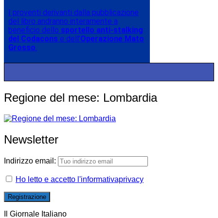
I proventi derivanti dalla pubblicazione
del libro andranno interamente a
beneficio dello
sportello anti-stalking
del Codacons
e dell’
Operazione Mato
Grosso
.
Regione del mese: Lombardia
Newsletter
Indirizzo email:
Ho letto e accetto l'informativaprivacy
Il Giornale Italiano