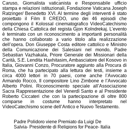
Caruso, Giornalista vaticanista e Responsabile ufficio
stampa e relazioni istituzionali, Fondazione Vaticana Joseph
Ratzinger/ Benedetto XVI. Al termine degli interventi è stato
proiettato il Film Il CREDO, uno dei 46 episodi che
compongono il Kolossal cinematografico VideoCatechismo
della Chiesa Cattolica del regista Gjon Kolndrekaj. L’evento
è terminato con un riconoscimento a importanti personalità
che hanno collaborato a vario titolo alla realizzazione
dell’opera. Don Giuseppe Costa editore cattolico e Ministro
della Comunicazione dei Salesiani nel mondo, Padre
Sebastian Vazhakala, Priore Generale dei Missionari della
Carità, S.E. Lendita Haxhitasim, Ambasciatore del Kosovo in
Italia, Giovanni Conzo, Procuratore aggiunto alla Procura di
Roma, che ha partecipato alla lettura dei testi, insieme a
circa 4000 lettori in 70 paesi, come anche l’Avvocato
Armando Rocco, Il compositore Lino Zimbone e l’Avvocato
Alberto Polini. Riconoscimento speciale all’Associazione
Sacra Rappresentazione del Venerdì Santo e al Presidente
Roberto Ciccateri che con la partecipazione di oltre 800
comparse in costume hanno interpretato nel
VideoCatechismo scene dell’Antico e Nuovo Testamento.
Padre Polidoro viene Premiato da Luigi De
Salvia- Presidente di Religions for Peace- Italia