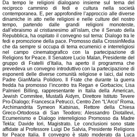
Da tempo le religioni dialogano insieme sul tema del
reciproco cammino di fedi e cultura nella società
contemporanea. E, per approfondire l’approccio alle diverse
dinamiche in atto nelle religioni e nelle culture del nostro
tempo, partendo dalle grandi religioni monoteiste,
dall’ebraismo al cristianesimo all’islam, che il Senato della
Repubblica, ha ospitato il convegno sul tema: Dialogo tra le
fedi e promozione della pace. Promosso dalla CrossinMedia
che da sempre si occupa di tema ecumenici e interreligiosi
nel campo cinematografico con la partecipazione di
Religions for Peace. Il Senatore Lucio Malan, Presidente del
gruppo di Fratelli d’Italia, ha aperto il programma che
prevedeva un convegno introduttivo con la partecipazione di
esponenti delle diverse comunità religiose e laici, dal noto
Padre GianMaria Polidoro. Il Frate che durante la guerra
fredda ha promosso l’incontro tra Regan e Gorbaciov, Lisa
Palmieri Billing, rappresentante in Italia della American,
Jewish Commitee, Mustafà Aidym, Direttore Istituto Tevere
Pro-Dialogo; Francesca Petrucci, Centro Zen “L’Arco” Roma,
Archimandrita Symeon Katsinas, Rettore della Chiesa
Greco-Ortodossa di San Teodoro; Alessandro Diotallevi,
Ecumenismo e Dialogo interreligioso Promosso da Madre
Tekla; Davide Iori, Magistrato. Le conclusioni sono state
affidate al Professore Luigi De Salvia, Presidente Religions
for Peace Italia. Il convegno è stato moderato da Luca