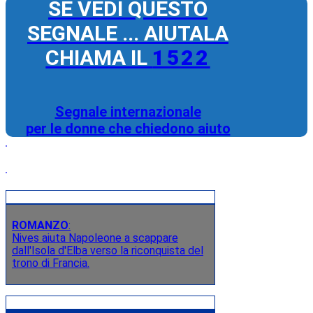
SE VEDI QUESTO
SEGNALE ... AIUTALA
CHIAMA IL
1522
Segnale internazionale
per le donne che chiedono aiuto
ROMANZO
:
Nives aiuta Napoleone a scappare
dall'Isola d'Elba verso la riconquista del
trono di Francia.