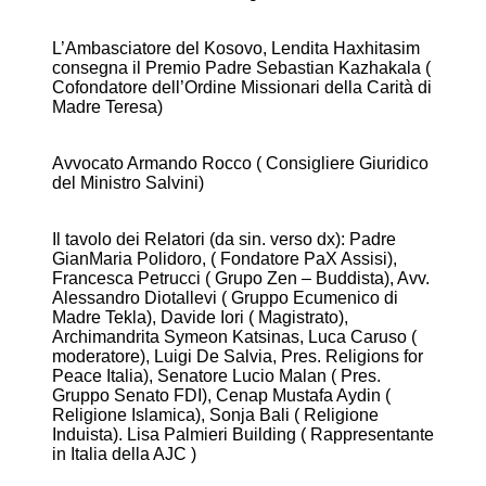
L’Ambasciatore del Kosovo, Lendita Haxhitasim
consegna il Premio Padre Sebastian Kazhakala (
Cofondatore dell’Ordine Missionari della Carità di
Madre Teresa)
Avvocato Armando Rocco ( Consigliere Giuridico
del Ministro Salvini)
Il tavolo dei Relatori (da sin. verso dx): Padre
GianMaria Polidoro, ( Fondatore PaX Assisi),
Francesca Petrucci ( Grupo Zen – Buddista), Avv.
Alessandro Diotallevi ( Gruppo Ecumenico di
Madre Tekla), Davide Iori ( Magistrato),
Archimandrita Symeon Katsinas, Luca Caruso (
moderatore), Luigi De Salvia, Pres. Religions for
Peace Italia), Senatore Lucio Malan ( Pres.
Gruppo Senato FDI), Cenap Mustafa Aydin (
Religione Islamica), Sonja Bali ( Religione
Induista). Lisa Palmieri Building ( Rappresentante
in Italia della AJC )