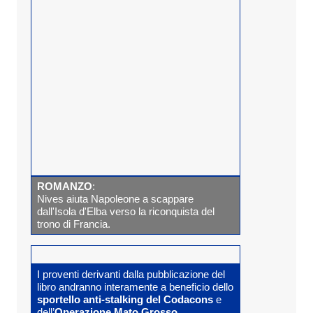
ROMANZO
:
Nives aiuta Napoleone a scappare
dall'Isola d'Elba verso la riconquista del
trono di Francia.
I proventi derivanti dalla pubblicazione del
libro andranno interamente a beneficio dello
sportello anti-stalking del Codacons
e
dell’
Operazione Mato Grosso
.