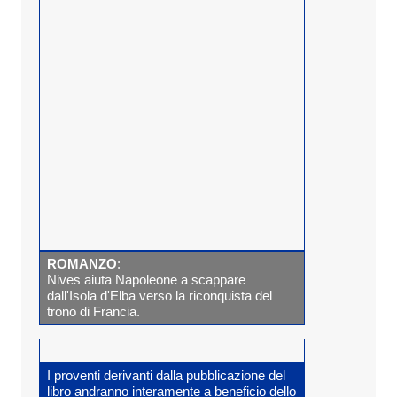
ROMANZO
:
Nives aiuta Napoleone a scappare
dall'Isola d'Elba verso la riconquista del
trono di Francia.
I proventi derivanti dalla pubblicazione del
libro andranno interamente a beneficio dello