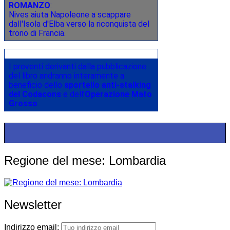
ROMANZO
:
Nives aiuta Napoleone a scappare
dall'Isola d'Elba verso la riconquista del
trono di Francia.
I proventi derivanti dalla pubblicazione
del libro andranno interamente a
beneficio dello
sportello anti-stalking
del Codacons
e dell’
Operazione Mato
Grosso
.
Regione del mese: Lombardia
Newsletter
Indirizzo email: