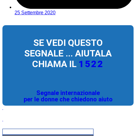
25 Settembre 2020
SE VEDI QUESTO
SEGNALE ... AIUTALA
CHIAMA IL
1522
Segnale internazionale
per le donne che chiedono aiuto