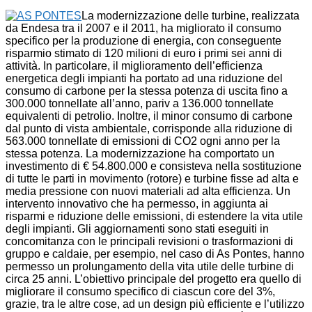
La modernizzazione delle turbine, realizzata
da Endesa tra il 2007 e il 2011, ha migliorato il consumo
specifico per la produzione di energia, con conseguente
risparmio stimato di 120 milioni di euro i primi sei anni di
attività. In particolare, il miglioramento dell’efficienza
energetica degli impianti ha portato ad una riduzione del
consumo di carbone per la stessa potenza di uscita fino a
300.000 tonnellate all’anno, pariv a 136.000 tonnellate
equivalenti di petrolio. Inoltre, il minor consumo di carbone
dal punto di vista ambientale, corrisponde alla riduzione di
563.000 tonnellate di emissioni di CO2 ogni anno per la
stessa potenza. La modernizzazione ha comportato un
investimento di € 54.800.000 e consisteva nella sostituzione
di tutte le parti in movimento (rotore) e turbine fisse ad alta e
media pressione con nuovi materiali ad alta efficienza. Un
intervento innovativo che ha permesso, in aggiunta ai
risparmi e riduzione delle emissioni, di estendere la vita utile
degli impianti. Gli aggiornamenti sono stati eseguiti in
concomitanza con le principali revisioni o trasformazioni di
gruppo e caldaie, per esempio, nel caso di As Pontes, hanno
permesso un prolungamento della vita utile delle turbine di
circa 25 anni. L’obiettivo principale del progetto era quello di
migliorare il consumo specifico di ciascun core del 3%,
grazie, tra le altre cose, ad un design più efficiente e l’utilizzo