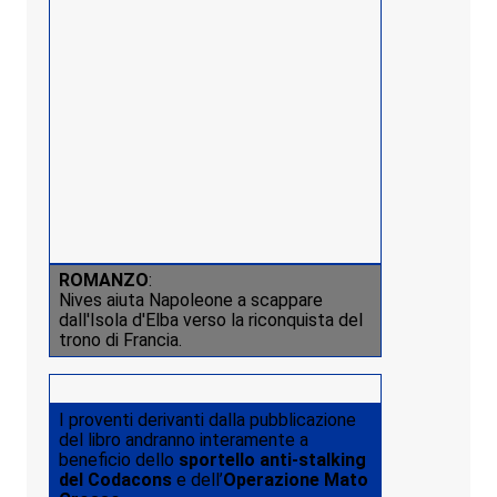
ROMANZO
:
Nives aiuta Napoleone a scappare
dall'Isola d'Elba verso la riconquista del
trono di Francia.
I proventi derivanti dalla pubblicazione
del libro andranno interamente a
beneficio dello
sportello anti-stalking
del Codacons
e dell’
Operazione Mato