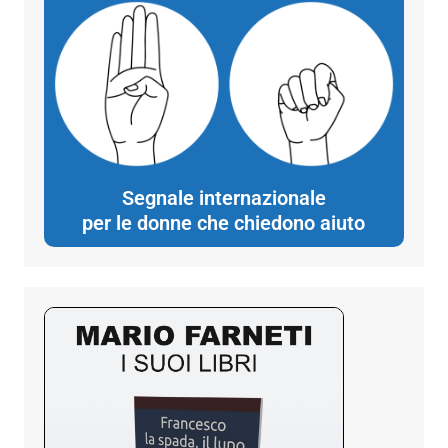
Segnale internazionale
per le donne che chiedono aiuto