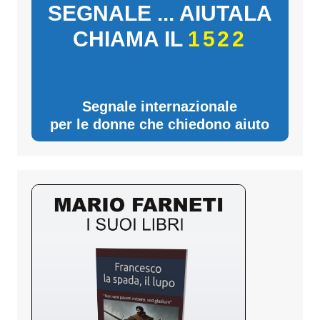
SEGNALE ... AIUTALA
CHIAMA IL
1522
Segnale internazionale
per le donne che chiedono aiuto