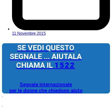
11 Novembre 2015
SE VEDI QUESTO
SEGNALE ... AIUTALA
CHIAMA IL
1522
Segnale internazionale
per le donne che chiedono aiuto