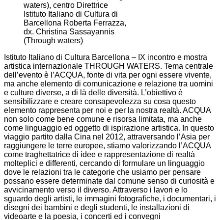
waters), centro Direttrice
Istituto Italiano di Cultura di
Barcellona Roberta Ferrazza,
dx. Christina Sassayannis
(Through waters)
Istituto Italiano di Cultura Barcellona – IX incontro e mostra
artistica internazionale THROUGH WATERS. Tema centrale
dell’evento è l’ACQUA, fonte di vita per ogni essere vivente,
ma anche elemento di comunicazione e relazione tra uomini
e culture diverse, a di là delle diversità. L’obiettivo è
sensibilizzare e creare consapevolezza su cosa questo
elemento rappresenta per noi e per la nostra realtà. ACQUA
non solo come bene comune e risorsa limitata, ma anche
come linguaggio ed oggetto di ispirazione artistica. In questo
viaggio partito dalla Cina nel 2012, attraversando l’Asia per
raggiungere le terre europee, stiamo valorizzando l’ACQUA
come traghettatrice di idee e rappresentazione di realtà
molteplici e differenti, cercando di formulare un linguaggio
dove le relazioni tra le categorie che usiamo per pensare
possano essere determinate dal comune senso di curiosità e
avvicinamento verso il diverso. Attraverso i lavori e lo
sguardo degli artisti, le immagini fotografiche, i documentari, i
disegni dei bambini e degli studenti, le installazioni di
videoarte e la poesia, i concerti ed i convegni