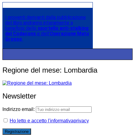
I proventi derivanti dalla pubblicazione
del libro andranno interamente a
beneficio dello
sportello anti-stalking
del Codacons
e dell’
Operazione Mato
Grosso
.
Regione del mese: Lombardia
Newsletter
Indirizzo email:
Ho letto e accetto l'informativaprivacy