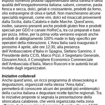
esposti numerosi prodotti rappresentativi della varietà e della
qualità dell’enogastronomia italiana: salumi, conserve, pasta
fresca e secca, dolci, gelati e croissanterie, prodotti da forno,
olio extravergine di oliva e tartufi. Non mancheranno alcune
specialità regionali, come vini, dolci ed insaccati provenienti
dalla Sicilia, dalla Calabria e dalle Marche. Quest’anno,
inoltre, saranno presenti anche prodotti gluten free e prodotti
speciali per GDO e canale HoReCa, tra cui preparati e basi
per pizza. Infine, per la prima volta verranno esposti anche
prodotti di abbigliamento 100% made in Italy specifici per
operatori della ristorazione. L’Area Italia sarà inaugurata il
prossimo 4 aprile, alle ore 12:30, alla presenza
dell’Ambasciatore d’Italia in Spagna, Stefano Sannino, il
Presidente della CCIS, Marco Pizzi, il Segretario Generale,
Giovanni Aricò, il Consigliere Economico Commerciale
dell’Ambasciata d’Italia, Marco Rusconi e le autorità locali
invitate dagli organizzatori.
Iniziative collaterali
Anche quest’anno, un ricco programma di showcooking e
degustazioni, organizzati nella stessa “Area italia”,
permetterà di conoscere alcuni dei prodotti più emblematici
della cucina italiana e degustare ricette tipiche regionali. Tra
le iniziative proposte si segnala la presentazione della
stroncatura calabrese, che verrà organizzata nella zona