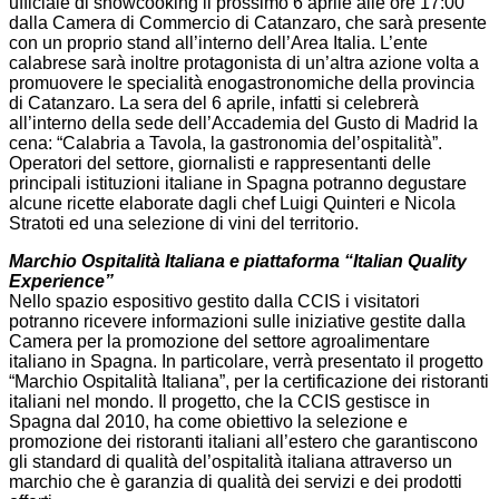
ufficiale di showcooking il prossimo 6 aprile alle ore 17:00
dalla Camera di Commercio di Catanzaro, che sarà presente
con un proprio stand all’interno dell’Area Italia. L’ente
calabrese sarà inoltre protagonista di un’altra azione volta a
promuovere le specialità enogastronomiche della provincia
di Catanzaro. La sera del 6 aprile, infatti si celebrerà
all’interno della sede dell’Accademia del Gusto di Madrid la
cena: “Calabria a Tavola, la gastronomia del’ospitalità”.
Operatori del settore, giornalisti e rappresentanti delle
principali istituzioni italiane in Spagna potranno degustare
alcune ricette elaborate dagli chef Luigi Quinteri e Nicola
Stratoti ed una selezione di vini del territorio.
Marchio Ospitalità Italiana e piattaforma “Italian Quality
Experience”
Nello spazio espositivo gestito dalla CCIS i visitatori
potranno ricevere informazioni sulle iniziative gestite dalla
Camera per la promozione del settore agroalimentare
italiano in Spagna. In particolare, verrà presentato il progetto
“Marchio Ospitalità Italiana”, per la certificazione dei ristoranti
italiani nel mondo. Il progetto, che la CCIS gestisce in
Spagna dal 2010, ha come obiettivo la selezione e
promozione dei ristoranti italiani all’estero che garantiscono
gli standard di qualità del’ospitalità italiana attraverso un
marchio che è garanzia di qualità dei servizi e dei prodotti