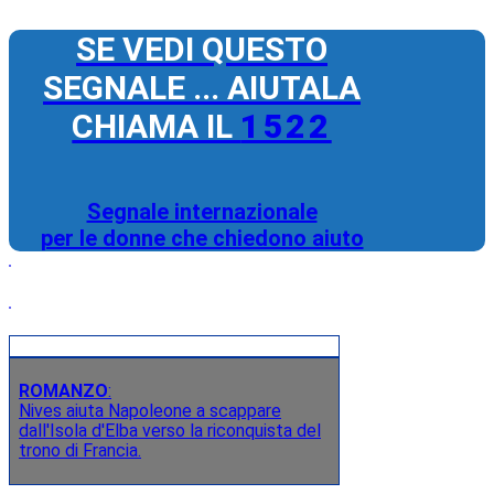
SE VEDI QUESTO
SEGNALE ... AIUTALA
CHIAMA IL
1522
Segnale internazionale
per le donne che chiedono aiuto
ROMANZO
:
Nives aiuta Napoleone a scappare
dall'Isola d'Elba verso la riconquista del
trono di Francia.