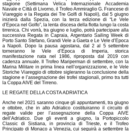
stagione (Settimana Velica Internazionale Accademia
Navale e Città di Livorno, il Trofeo Ammiraglio G. Francese di
Viareggio e la Regata dei Tre Golfi di Napoli), dal 5 giugno
inizierà dalla Spezia, con la terza edizione di “Le Vele
d’Epoca nel Golfo”, la lenta discesa della flotta lungo la costa
tirrenica. Chi vorrà, tra giugno e luglio, potrà partecipare alla
successiva Regata in Capraia, Argentario Sailing Week di
Porto Santo Stefano, Grandi Vele a Gaeta e Le Vele d’Epoca
a Napoli. Dopo la pausa agostana, dal 2 al 5 settembre
torneranno le Vele d’Epoca di Imperia, storica
manifestazione nata nel 1986, riproposta dal 2019 con
cadenza annuale. Il Trofeo Mariperman di settembre, con la
Marina Militare in prima linea nell’organizzazione, e le Vele
Storiche Viareggio di ottobre sigleranno la conclusione della
stagione e l’assegnazione dei trofei stagionali, primo tra tutti
la Coppa AIVE del Tirreno.
LE REGATE DELLA COSTA ADRIATICA
Anche nel 2021 saranno cinque gli appuntamenti, tra giugno
e ottobre, che in alto Adriatico costituiranno il circuito di
regate valide per l’assegnazione della Coppa AIVE
dell’Adriatico. Due gli eventi a giugno, la Portopiccolo
Classic di Sistiana, in provincia di Trieste, e il Trofeo
Principato di Monaco a Venezia, cui seguirà a settembre la