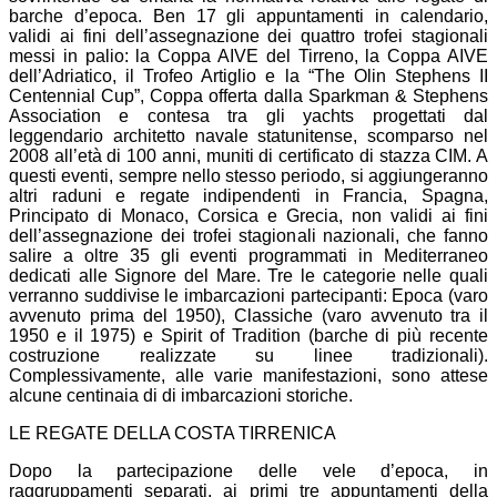
barche d’epoca. Ben 17 gli appuntamenti in calendario,
validi ai fini dell’assegnazione dei quattro trofei stagionali
messi in palio: la Coppa AIVE del Tirreno, la Coppa AIVE
dell’Adriatico, il Trofeo Artiglio e la “The Olin Stephens II
Centennial Cup”, Coppa offerta dalla Sparkman & Stephens
Association e contesa tra gli yachts progettati dal
leggendario architetto navale statunitense, scomparso nel
2008 all’età di 100 anni, muniti di certificato di stazza CIM. A
questi eventi, sempre nello stesso periodo, si aggiungeranno
altri raduni e regate indipendenti in Francia, Spagna,
Principato di Monaco, Corsica e Grecia, non validi ai fini
dell’assegnazione dei trofei stagionali nazionali, che fanno
salire a oltre 35 gli eventi programmati in Mediterraneo
dedicati alle Signore del Mare. Tre le categorie nelle quali
verranno suddivise le imbarcazioni partecipanti: Epoca (varo
avvenuto prima del 1950), Classiche (varo avvenuto tra il
1950 e il 1975) e Spirit of Tradition (barche di più recente
costruzione realizzate su linee tradizionali).
Complessivamente, alle varie manifestazioni, sono attese
alcune centinaia di di imbarcazioni storiche.
LE REGATE DELLA COSTA TIRRENICA
Dopo la partecipazione delle vele d’epoca, in
raggruppamenti separati, ai primi tre appuntamenti della