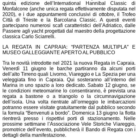
quinta edizione dell’International Hannibal Classic di
Monfalcone (anche unica regata effettivamente disputata nel
2020), e i due appuntamenti conclusivi di ottobre, il Trofeo
Città di Trieste e la Barcolana Classic. A questi eventi
partecipano numerosi scafi caratteristici dell’Adriatico, dalle
Passere agli yacht progettati dal maestro della progettazione
classica Carlo Sciarrelli.
LA REGATA IN CAPRAIA: “PARTENZA MULTIPLA” E
MUSEO GALLEGGIANTE APERTO AL PUBBLICO
Tra le novità introdotte nel 2021 la nuova Regata in Capraia.
Venerdì 11 giugno le barche partiranno da alcuni porti
dell’alto Tirreno quali Livorno, Viareggio e La Spezia per una
veleggiata fino in Capraia. Qui sosteranno all’interno del
Marina in uno spazio a loro dedicato. Sabato 12 giugno, se
le condizioni meteomarine lo consentiranno, è prevista una
regata a bastone o a triangolo o la circumnavigazione
dell’isola. Una volta rientrate all’ormeggio le imbarcazioni
potranno essere visitate gratuitamente dal pubblico secondo
la formula “Benvenuti a bordo”. Domenica 13 giugno la flotta
rientrerà presso i rispettivi porti di stazionamento. Nelle
prossime settimane l’Associazione Vele Storiche Viareggio,
promotrice dell’evento, pubblicherà il Bando di Regata con i
dettagli della manifestazione.