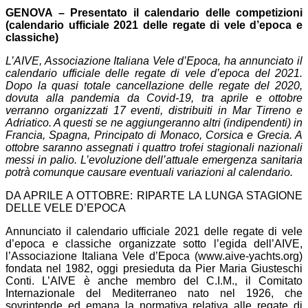
GENOVA – Presentato il calendario delle competizioni
(calendario ufficiale 2021 delle regate di vele d’epoca e
classiche)
L’AIVE, Associazione Italiana Vele d’Epoca, ha annunciato il
calendario ufficiale delle regate di vele d’epoca del 2021.
Dopo la quasi totale cancellazione delle regate del 2020,
dovuta alla pandemia da Covid-19, tra aprile e ottobre
verranno organizzati 17 eventi, distribuiti in Mar Tirreno e
Adriatico. A questi se ne aggiungeranno altri (indipendenti) in
Francia, Spagna, Principato di Monaco, Corsica e Grecia. A
ottobre saranno assegnati i quattro trofei stagionali nazionali
messi in palio. L’evoluzione dell’attuale emergenza sanitaria
potrà comunque causare eventuali variazioni al calendario.
DA APRILE A OTTOBRE: RIPARTE LA LUNGA STAGIONE
DELLE VELE D’EPOCA
Annunciato il calendario ufficiale 2021 delle regate di vele
d’epoca e classiche organizzate sotto l’egida dell’AIVE,
l’Associazione Italiana Vele d’Epoca (www.aive-yachts.org)
fondata nel 1982, oggi presieduta da Pier Maria Giusteschi
Conti. L’AIVE è anche membro del C.I.M., il Comitato
Internazionale del Mediterraneo nato nel 1926, che
sovrintende ed emana la normativa relativa alle regate di