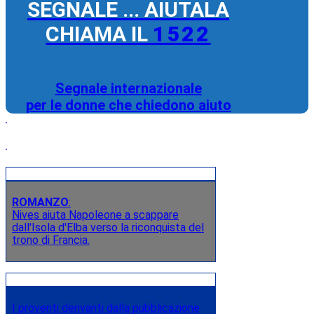
SEGNALE ... AIUTALA
CHIAMA IL
1522
Segnale internazionale
per le donne che chiedono aiuto
ROMANZO
:
Nives aiuta Napoleone a scappare
dall'Isola d'Elba verso la riconquista del
trono di Francia.
I proventi derivanti dalla pubblicazione