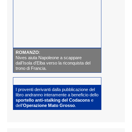
ROMANZO
:
Nives aiuta Napoleone a scappare
dall'Isola d'Elba verso la riconquista del
trono di Francia.
I proventi derivanti dalla pubblicazione del
libro andranno interamente a beneficio dello
sportello anti-stalking del Codacons
e
dell’
Operazione Mato Grosso
.