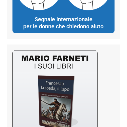
Segnale internazionale
per le donne che chiedono aiuto