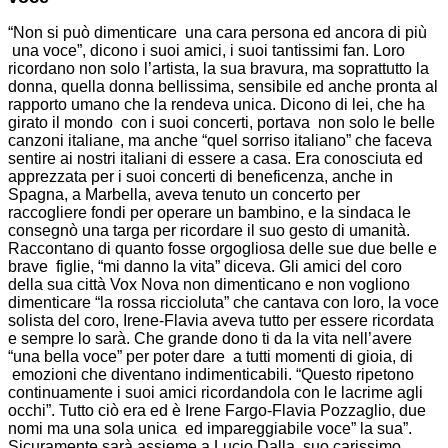
“Non si può dimenticare una cara persona ed ancora di più
una voce”, dicono i suoi amici, i suoi tantissimi fan. Loro
ricordano non solo l’artista, la sua bravura, ma soprattutto la
donna, quella donna bellissima, sensibile ed anche pronta al
rapporto umano che la rendeva unica. Dicono di lei, che ha
girato il mondo con i suoi concerti, portava non solo le belle
canzoni italiane, ma anche “quel sorriso italiano” che faceva
sentire ai nostri italiani di essere a casa. Era conosciuta ed
apprezzata per i suoi concerti di beneficenza, anche in
Spagna, a Marbella, aveva tenuto un concerto per
raccogliere fondi per operare un bambino, e la sindaca le
consegnò una targa per ricordare il suo gesto di umanità.
Raccontano di quanto fosse orgogliosa delle sue due belle e
brave figlie, “mi danno la vita” diceva. Gli amici del coro
della sua città Vox Nova non dimenticano e non vogliono
dimenticare “la rossa riccioluta” che cantava con loro, la voce
solista del coro, Irene-Flavia aveva tutto per essere ricordata
e sempre lo sarà. Che grande dono ti da la vita nell’avere
“una bella voce” per poter dare a tutti momenti di gioia, di
emozioni che diventano indimenticabili. “Questo ripetono
continuamente i suoi amici ricordandola con le lacrime agli
occhi”. Tutto ciò era ed è Irene Fargo-Flavia Pozzaglio, due
nomi ma una sola unica ed impareggiabile voce” la sua”.
Sicuramente sarà assieme a Lucio Dalla suo carissimo