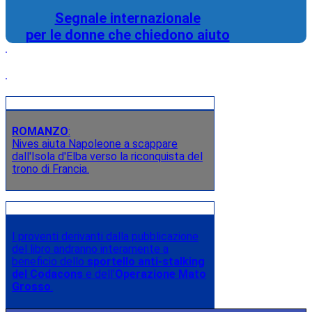
Segnale internazionale
per le donne che chiedono aiuto
ROMANZO
:
Nives aiuta Napoleone a scappare
dall'Isola d'Elba verso la riconquista del
trono di Francia.
I proventi derivanti dalla pubblicazione
del libro andranno interamente a
beneficio dello
sportello anti-stalking
del Codacons
e dell’
Operazione Mato
Grosso
.