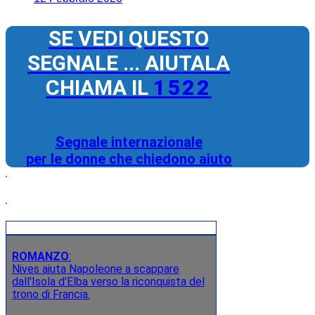
SE VEDI QUESTO
SEGNALE ... AIUTALA
CHIAMA IL
1522
Segnale internazionale
per le donne che chiedono aiuto
ROMANZO
:
Nives aiuta Napoleone a scappare
dall'Isola d'Elba verso la riconquista del
trono di Francia.