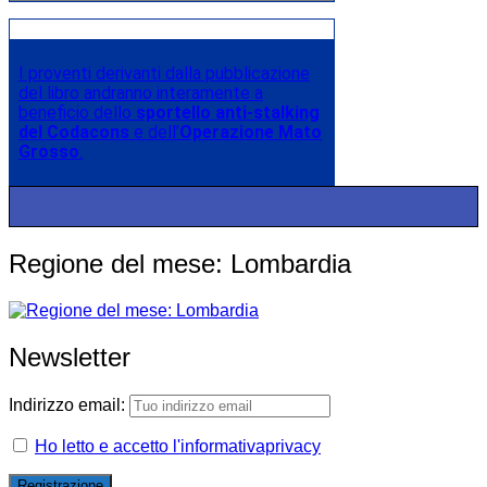
I proventi derivanti dalla pubblicazione
del libro andranno interamente a
beneficio dello
sportello anti-stalking
del Codacons
e dell’
Operazione Mato
Grosso
.
Regione del mese: Lombardia
Newsletter
Indirizzo email:
Ho letto e accetto l'informativaprivacy