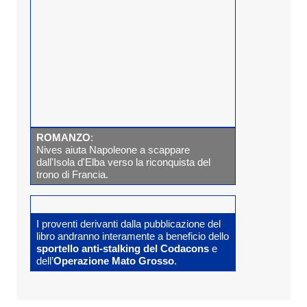
ROMANZO
:
Nives aiuta Napoleone a scappare
dall'Isola d'Elba verso la riconquista del
trono di Francia.
I proventi derivanti dalla pubblicazione del
libro andranno interamente a beneficio dello
sportello anti-stalking del Codacons
e
dell’
Operazione Mato Grosso
.