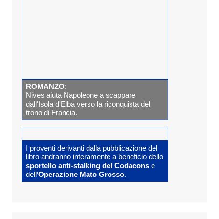
ROMANZO
:
Nives aiuta Napoleone a scappare
dall'Isola d'Elba verso la riconquista del
trono di Francia.
I proventi derivanti dalla pubblicazione del
libro andranno interamente a beneficio dello
sportello anti-stalking del Codacons
e
dell’
Operazione Mato Grosso
.