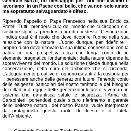
Generale Marzo, un messaggio per noi che viviamo e
lavoriamo in un Paese così bello, che va non solo amato
ma soprattutto salvaguardato e difeso.
Riprendo l’appello di Papa Francesco nella sua Enciclica
Fratelli Tutti: “prendersi cura del mondo che ci circonda e ci
sostiene significa prendersi cura di noi stessi”. L’esortazione
indica qual è il ruolo che deve ricoprire l’uomo nella sua
relazione con la natura. L’uomo dunque, per ridefinire il
proprio ruolo deve ritrovare la sua intima connessione con la
natura in una prospettiva etica che tenga conto di un
elemento pragmatico fondamentale: dalla natura dipende la
sopravvivenza del mondo. La soluzione risiede dunque nella
conservazione, nella cura dell’ambiente che ci circonda.
L’atteggiamento proattivo di ognuno garantirà la custodia per
il benessere anche delle generazioni future. Tenendo conto
delle esigenze particolari del nostro territorio e del bisogno
dei cittadini di oggi e delle generazioni future di vivere in un
sistema che garantisca salute e sicurezza, l’Arma dei
Carabinieri, ponendosi quale sicuro riferimento e garante
delle bellezze naturali del nostro Paese, vuole interpretare
da protagonista questo ruolo di difesa e di tutela
dell’Ambiente.