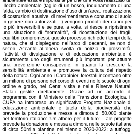
ambientale essa è importante perché una volta realizzato un
illecito ambientale (taglio di un bosco, inquinamento di una
falda, cambio di destinazione d’uso di un’area, realizzazione
di costruzioni abusive, di movimenti terra e consumo di suolo
in genere non autorizzati…) vengono prodotti dei danni per
lo più irreversibili e se pure, a volte, si riesce a ripristinare
una situazione di “normalità”, di ricostituzione dei fragili
equilibri compromessi, questo processo richiede i tempi della
natura, che si dispiegano nell’arco di decenni, se non di
secoli. Accanto all’opera svolta di polizia di prossimità,
l’attività di divulgazione e di educazione ambientale è
sicuramente uno degli strumenti più importanti per attuare
una prevenzione consapevole, in quanto fa crescere la
sensibilità ambientale e promuove la cultura del rispetto
della natura. Ogni anno i Carabinieri forestali incontrano oltre
un milione di persone nel corso di eventi nelle scuole di ogni
ordine e grado, nei Centri visita e nelle Riserve Naturali
Statali gestite direttamente. Grazie ad un accordo di
programma con il Ministero della Transizione Ecologica, il
CUFA ha intrapreso un significativo Progetto Nazionale di
educazione ambientale e tutela della biodiversità che
prevede la produzione e messa a dimora di 50.000 piante
nel territorio italiano: “Un albero per il futuro”. Tale progetto
prevede la donazione e messa a dimora nelle scuole italiane
di circa 50mila piantine nel triennio 2020-2022: a tutt’oggi