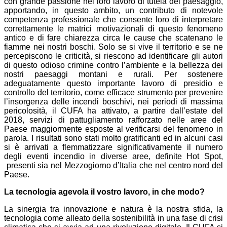
con grande passione nel loro lavoro di tutela del paesaggio,
apportando, in questo ambito, un contributo di notevole
competenza professionale che consente loro di interpretare
correttamente le matrici motivazionali di questo fenomeno
antico e di fare chiarezza circa le cause che scatenano le
fiamme nei nostri boschi. Solo se si vive il territorio e se ne
percepiscono le criticità, si riescono ad identificare gli autori
di questo odioso crimine contro l’ambiente e la bellezza dei
nostri paesaggi montani e rurali. Per sostenere
adeguatamente questo importante lavoro di presidio e
controllo del territorio, come efficace strumento per prevenire
l’insorgenza delle incendi boschivi, nei periodi di massima
pericolosità, il CUFA ha attivato, a partire dall’estate del
2018, servizi di pattugliamento rafforzato nelle aree del
Paese maggiormente esposte al verificarsi del fenomeno in
parola. I risultati sono stati molto gratificanti ed in alcuni casi
si è arrivati a flemmatizzare significativamente il numero
degli eventi incendio in diverse aree, definite Hot Spot,
presenti sia nel Mezzogiorno d’Italia che nel centro nord del
Paese.
La tecnologia agevola il vostro lavoro, in che modo?
La sinergia tra innovazione e natura è la nostra sfida, la
tecnologia come alleato della sostenibilità in una fase di crisi