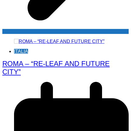
ITALIA
ROMA – “RE-LEAF AND FUTURE
CITY”