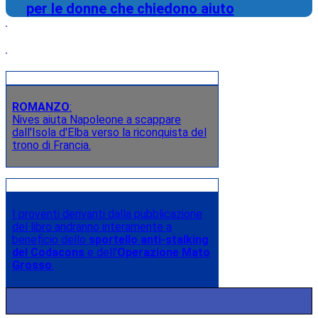
per le donne che chiedono aiuto
ROMANZO
:
Nives aiuta Napoleone a scappare
dall'Isola d'Elba verso la riconquista del
trono di Francia.
I proventi derivanti dalla pubblicazione
del libro andranno interamente a
beneficio dello
sportello anti-stalking
del Codacons
e dell’
Operazione Mato
Grosso
.