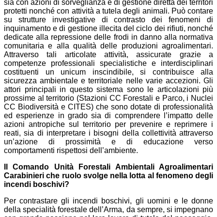
sia con azioni di sorveglianza e di gestione diretta dei territori
protetti nonché con attività a tutela degli animali. Può contare
su strutture investigative di contrasto dei fenomeni di
inquinamento e di gestione illecita del ciclo dei rifiuti, nonché
dedicate alla repressione delle frodi in danno alla normativa
comunitaria e alla qualità delle produzioni agroalimentari.
Attraverso tali articolate attività, assicurate grazie a
competenze professionali specialistiche e interdisciplinari
costituenti un unicum inscindibile, si contribuisce alla
sicurezza ambientale e territoriale nelle varie accezioni. Gli
attori principali in questo sistema sono le articolazioni più
prossime al territorio (Stazioni CC Forestali e Parco, i Nuclei
CC Biodiversità e CITES) che sono dotate di professionalità
ed esperienze in grado sia di comprendere l’impatto delle
azioni antropiche sul territorio per prevenire e reprimere i
reati, sia di interpretare i bisogni della collettività attraverso
un’azione di prossimità e di educazione verso
comportamenti rispettosi dell’ambiente.
Il Comando Unità Forestali Ambientali Agroalimentari
Carabinieri che ruolo svolge nella lotta al fenomeno degli
incendi boschivi?
Per contrastare gli incendi boschivi, gli uomini e le donne
della specialità forestale dell’Arma, da sempre, si impegnano