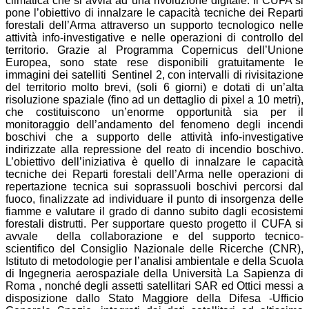
climatica che si avvia ad una rivoluzione digitale. Il CUFA si
pone l’obiettivo di innalzare le capacità tecniche dei Reparti
forestali dell’Arma attraverso un supporto tecnologico nelle
attività info-investigative e nelle operazioni di controllo del
territorio. Grazie al Programma Copernicus dell’Unione
Europea, sono state rese disponibili gratuitamente le
immagini dei satelliti Sentinel 2, con intervalli di rivisitazione
del territorio molto brevi, (soli 6 giorni) e dotati di un’alta
risoluzione spaziale (fino ad un dettaglio di pixel a 10 metri),
che costituiscono un’enorme opportunità sia per il
monitoraggio dell’andamento del fenomeno degli incendi
boschivi che a supporto delle attività info-investigative
indirizzate alla repressione del reato di incendio boschivo.
L’obiettivo dell’iniziativa è quello di innalzare le capacità
tecniche dei Reparti forestali dell’Arma nelle operazioni di
repertazione tecnica sui soprassuoli boschivi percorsi dal
fuoco, finalizzate ad individuare il punto di insorgenza delle
fiamme e valutare il grado di danno subito dagli ecosistemi
forestali distrutti. Per supportare questo progetto il CUFA si
avvale della collaborazione e del supporto tecnico-
scientifico del Consiglio Nazionale delle Ricerche (CNR),
Istituto di metodologie per l’analisi ambientale e della Scuola
di Ingegneria aerospaziale della Università La Sapienza di
Roma , nonché degli assetti satellitari SAR ed Ottici messi a
disposizione dallo Stato Maggiore della Difesa -Ufficio