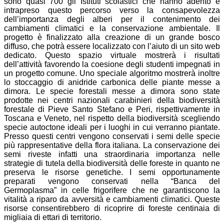
sono quasi 700 gli Istituti scolastici che hanno aderito e
intrapreso questo percorso verso la consapevolezza
dell’importanza degli alberi per il contenimento dei
cambiamenti climatici e la conservazione ambientale. Il
progetto è finalizzato alla creazione di un grande bosco
diffuso, che potrà essere localizzato con l’aiuto di un sito web
dedicato. Questo spazio virtuale mostrerà i risultati
dell’attività favorendo la coesione degli studenti impegnati in
un progetto comune. Uno speciale algoritmo mostrerà inoltre
lo stoccaggio di anidride carbonica delle piante messe a
dimora. Le specie forestali messe a dimora sono state
prodotte nei centri nazionali carabinieri della biodiversità
forestale di Pieve Santo Stefano e Peri, rispettivamente in
Toscana e Veneto, nel rispetto della biodiversità scegliendo
specie autoctone ideali per i luoghi in cui verranno piantate.
Presso questi centri vengono conservati i semi delle specie
più rappresentative della flora italiana. La conservazione dei
semi riveste infatti una straordinaria importanza nelle
strategie di tutela della biodiversità delle foreste in quanto ne
preserva le risorse genetiche. I semi opportunamente
preparati vengono conservati nella “Banca del
Germoplasma” in celle frigorifere che ne garantiscono la
vitalità a riparo da avversità e cambiamenti climatici. Queste
risorse consentirebbero di ricoprire di foreste centinaia di
migliaia di ettari di territorio.