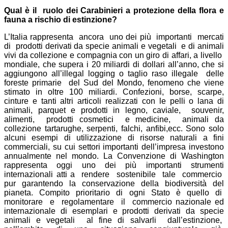
Qual è il ruolo dei Carabinieri a protezione della flora e
fauna a rischio di estinzione?
L’Italia rappresenta ancora uno dei più importanti mercati
di prodotti derivati da specie animali e vegetali e di animali
vivi da collezione e compagnia con un giro di affari, a livello
mondiale, che supera i 20 miliardi di dollari all’anno, che si
aggiungono all’illegal logging o taglio raso illegale delle
foreste primarie del Sud del Mondo, fenomeno che viene
stimato in oltre 100 miliardi. Confezioni, borse, scarpe,
cinture e tanti altri articoli realizzati con le pelli o lana di
animali, parquet e prodotti in legno, caviale, souvenir,
alimenti, prodotti cosmetici e medicine, animali da
collezione tartarughe, serpenti, falchi, anfibi,ecc. Sono solo
alcuni esempi di utilizzazione di risorse naturali a fini
commerciali, su cui settori importanti dell’impresa investono
annualmente nel mondo. La Convenzione di Washington
rappresenta oggi uno dei più importanti strumenti
internazionali atti a rendere sostenibile tale commercio
pur garantendo la conservazione della biodiversità del
pianeta. Compito prioritario di ogni Stato è quello di
monitorare e regolamentare il commercio nazionale ed
internazionale di esemplari e prodotti derivati da specie
animali e vegetali al fine di salvarli dall’estinzione,