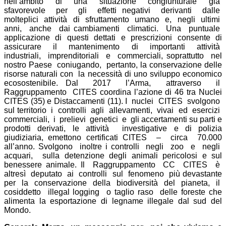
nell’ambito di una situazione congiunturale già
sfavorevole per gli effetti negativi derivanti dalle
molteplici attività di sfruttamento umano e, negli ultimi
anni, anche dai cambiamenti climatici. Una puntuale
applicazione di questi dettati e prescrizioni consente di
assicurare il mantenimento di importanti attività
industriali, imprenditoriali e commerciali, soprattutto nel
nostro Paese coniugando, pertanto, la conservazione delle
risorse naturali con la necessità di uno sviluppo economico
ecosostenibile. Dal 2017 l’Arma, attraverso il
Raggruppamento CITES coordina l’azione di 46 tra Nuclei
CITES (35) e Distaccamenti (11). I nuclei CITES svolgono
sul territorio i controlli agli allevamenti, vivai ed esercizi
commerciali, i prelievi genetici e gli accertamenti su parti e
prodotti derivati, le attività investigative e di polizia
giudiziaria, emettono certificati CITES – circa 70.000
all’anno. Svolgono inoltre i controlli negli zoo e negli
acquari, sulla detenzione degli animali pericolosi e sul
benessere animale. Il Raggruppamento CC CITES è
altresì deputato ai controlli sul fenomeno più devastante
per la conservazione della biodiversità del pianeta, il
cosiddetto illegal logging o taglio raso delle foreste che
alimenta la esportazione di legname illegale dal sud del
Mondo.