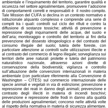
ambientale e l’inquinamento del territorio, garantire qualità e
sicurezza nel settore agroalimentare, promuovere l’adozione
di comportamenti corretti e responsabili è il nostro compito.
Tale Mission del CUFA si declina in un contesto normativo e
istituzionale alquanto complesso e comprende una serie di
compiti tra i quali: controlli sul ciclo dei rifiuti e contro la
diffusione di sostanze tossiche; attività di prevenzione e
repressione degli inquinamenti delle acque, del suolo e
dell’aria; monitoraggio e controllo del territorio ai fini della
prevenzione del dissesto idrogeologico e del contrasto del
consumo illegale del suolo; tutela delle foreste, con
particolare attenzione ai controlli sulle utilizzazioni illecite e
al contrasto del commercio di legno illegale; sorveglianza sui
territori delle aree naturali protette e tutela del patrimonio
naturalistico nazionale, attraverso azioni dirette di
conservazione della biodiversità; vigilanza e controllo
sull’attuazione delle convenzioni internazionali in materia
ambientale (con particolare riferimento alla Convenzione di
Washington – CITES) sul commercio internazionale delle
specie animali e vegetali in via di estinzione; prevenzione e
repressione dei reati in danno degli animali; prevenzione e
contrasto degli illeciti in materia di incendi boschivi;
prevenzione e repressione delle frodi in danno alla qualità
delle produzioni agroalimentari; concorso nelle attività volte
al rispetto della normativa in materia di sicurezza alimentare.