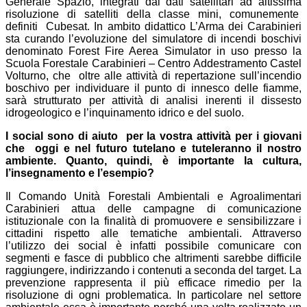
Generale Spazio, integrati dai dati satellitari ad altissima
risoluzione di satelliti della classe mini, comunemente
definiti Cubesat. In ambito didattico L’Arma dei Carabinieri
sta curando l’evoluzione del simulatore di incendi boschivi
denominato Forest Fire Aerea Simulator in uso presso la
Scuola Forestale Carabinieri – Centro Addestramento Castel
Volturno, che oltre alle attività di repertazione sull’incendio
boschivo per individuare il punto di innesco delle fiamme,
sarà strutturato per attività di analisi inerenti il dissesto
idrogeologico e l’inquinamento idrico e del suolo.
I social sono di aiuto per la vostra attività per i giovani
che oggi e nel futuro tutelano e tuteleranno il nostro
ambiente. Quanto, quindi, è importante la cultura,
l’insegnamento e l’esempio?
Il Comando Unità Forestali Ambientali e Agroalimentari
Carabinieri attua delle campagne di comunicazione
istituzionale con la finalità di promuovere e sensibilizzare i
cittadini rispetto alle tematiche ambientali. Attraverso
l’utilizzo dei social è infatti possibile comunicare con
segmenti e fasce di pubblico che altrimenti sarebbe difficile
raggiungere, indirizzando i contenuti a seconda del target. La
prevenzione rappresenta il più efficace rimedio per la
risoluzione di ogni problematica. In particolare nel settore