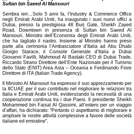
Sultan bin Saeed Al Mansouri
Sembra ieri…Solo 5 anni fa, l’Industry & Commerce Office
negli Emirati Arabi Uniti, ha inaugurato i suoi nuovi uffici a
Dubai, presso la prestigiosa 48 Burj Gate, Sheikh Zayed
Road, Downtown in presenza di Sultan bin Saeed Al
Mansouri, Ministro dell’Economia degli Emirati Arabi Uniti,
che ha tagliato il nastro. Insieme al Ministro hanno preso
parte alla cerimonia l’Ambasciatore d’Italia ad Abu Dhabi
Giorgio Starace, il Console Generale d’Italia a Dubai
Giovanni Favilli, Mahmoud Al Bastaki CEO di Dubai Trade,
Riccardo Strano Direttore dell’Ente Nazionale per il Turismo
dello Stato (ENIT) Area Asia – Oceania e Ferdinando Fiore
Direttore di ITA (Italian Trade Agency).
Il Ministro Al Mansouri ha espresso il suo apprezzamento per
la IICUAE per il suo contributo nel migliorare le relazioni tra
Italia e Emirati Arabi Uniti, evidenziando la necessità di una
cooperazione continua tra i due Paesi. Il presidente Sheikh
Mohammed bin Faisal Al Qassimi, all’estero per un viaggio
d’affari, ha dichiarato: “Pertanto ci aspettiamo di migliorare e
ampliare le nostre attività complessive a favore delle società
italiane ed emiratine”.
Navigazione