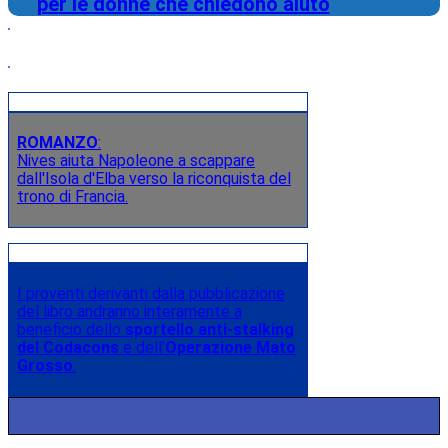
per le donne che chiedono aiuto
ROMANZO
:
Nives aiuta Napoleone a scappare
dall'Isola d'Elba verso la riconquista del
trono di Francia.
I proventi derivanti dalla pubblicazione
del libro andranno interamente a
beneficio dello
sportello anti-stalking
del Codacons
e dell’
Operazione Mato
Grosso
.