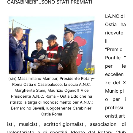
CARABINIERI”…SONO STATI PREMIATI
L’A.NC.di
Ostia ha
ricevuto
il
“Premio
Pontile ”
per le
eccellen
(sin) Massimiliano Mambor, Presidente Rotary-
ze del X
Roma Ostia e Casalpalocco; la socia A.N.C.
Margherita Stani; Maurizio Oganoff Vice
Municipi
Presidente A.N.C. Roma – Ostia Lido che ha
o per i
ritirato la targa di riconoscimento per A.N.C.;
professi
Bernardino Savelli, luogotenente Carabinieri
Ostia Roma
onisti,art
isti, musicisti, scrittori,giornalisti, associazioni di
volontariato e di sportivi .Ideato dal Rotary Club