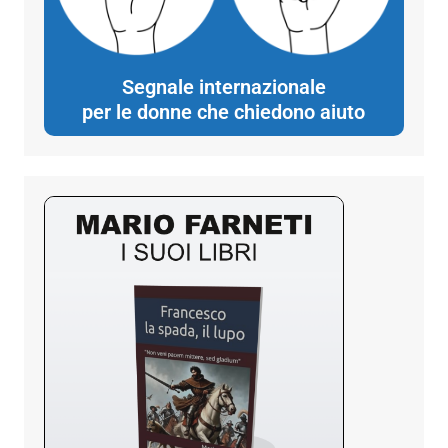
Segnale internazionale
per le donne che chiedono aiuto