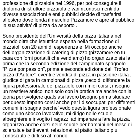
professione di pizzaiola nel 1996, per poi conseguire il
diploma di istruttore pizzaiola e vari riconoscimenti da
diverse associazioni e enti pubblici decide di trasferirsi
al’estero dove fonda il marchio Pizzamore e apre al pubblico
la sua attivita’ di pizza da asporto .
Sono presidente dell’Università della pizza italiana nel
mondo oltre che istruttrice esperta nella formazione di
pizzaioli con 20 anni di esperienza e Mi occupo anche
dell’organizzazione di catering di pizza (pizzamore en tu
casa con forni portatili che vendiamo) ho organizzato sia la
prima che la seconda edizione del campionato spagnolo
“Pizza por passion”, prima e seconda edizione del “Trofeo
pizza d’Autore”, eventi e vendita di pizza in passione italia ,
giudice di gara in campionati di pizza ,ceco di diffondere la
figura professionale del pizzaiolo con i miei corsi , insegno
un mestiere antico non solo con la pratica ma anche con la
teoria per svolgere qualsiasi lavoro bisogno prima studiare
per questo imparto corsi anche per i disoccupati per differenti
comuni in spagna perche’ vedo questa figura professionale
come uno sbocco lavorativo; mi dirigo nelle scuole
alberghiere e invoglio i ragazzi ad imparare a fare la pizza,
organizzo anche corsi nelle scuole per bambini nel mese di
scienzia e tanti eventi relazionati al piatto italiano piu
conosciuto e diffuso al mondo.