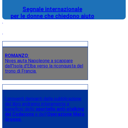
Segnale internazionale
per le donne che chiedono aiuto
ROMANZO
:
Nives aiuta Napoleone a scappare
dall'Isola d'Elba verso la riconquista del
trono di Francia.
I proventi derivanti dalla pubblicazione
del libro andranno interamente a
beneficio dello
sportello anti-stalking
del Codacons
e dell’
Operazione Mato
Grosso
.