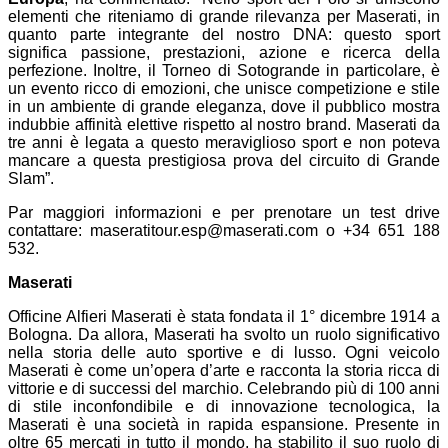
elementi che riteniamo di grande rilevanza per Maserati, in
quanto parte integrante del nostro DNA: questo sport
significa passione, prestazioni, azione e ricerca della
perfezione. Inoltre, il Torneo di Sotogrande in particolare, è
un evento ricco di emozioni, che unisce competizione e stile
in un ambiente di grande eleganza, dove il pubblico mostra
indubbie affinità elettive rispetto al nostro brand. Maserati da
tre anni è legata a questo meraviglioso sport e non poteva
mancare a questa prestigiosa prova del circuito di Grande
Slam”.
Par maggiori informazioni e per prenotare un test drive
contattare: maseratitour.esp@maserati.com o +34 651 188
532.
Maserati
Officine Alfieri Maserati è stata fondata il 1° dicembre 1914 a
Bologna. Da allora, Maserati ha svolto un ruolo significativo
nella storia delle auto sportive e di lusso. Ogni veicolo
Maserati è come un’opera d’arte e racconta la storia ricca di
vittorie e di successi del marchio. Celebrando più di 100 anni
di stile inconfondibile e di innovazione tecnologica, la
Maserati è una società in rapida espansione. Presente in
oltre 65 mercati in tutto il mondo, ha stabilito il suo ruolo di