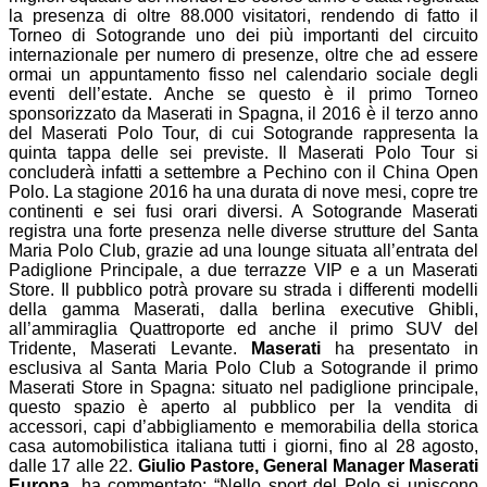
la presenza di oltre 88.000 visitatori, rendendo di fatto il
Torneo di Sotogrande uno dei più importanti del circuito
internazionale per numero di presenze, oltre che ad essere
ormai un appuntamento fisso nel calendario sociale degli
eventi dell’estate. Anche se questo è il primo Torneo
sponsorizzato da Maserati in Spagna, il 2016 è il terzo anno
del Maserati Polo Tour, di cui Sotogrande rappresenta la
quinta tappa delle sei previste. Il Maserati Polo Tour si
concluderà infatti a settembre a Pechino con il China Open
Polo. La stagione 2016 ha una durata di nove mesi, copre tre
continenti e sei fusi orari diversi. A Sotogrande Maserati
registra una forte presenza nelle diverse strutture del Santa
Maria Polo Club, grazie ad una lounge situata all’entrata del
Padiglione Principale, a due terrazze VIP e a un Maserati
Store. Il pubblico potrà provare su strada i differenti modelli
della gamma Maserati, dalla berlina executive Ghibli,
all’ammiraglia Quattroporte ed anche il primo SUV del
Tridente, Maserati Levante.
Maserati
ha presentato in
esclusiva al Santa Maria Polo Club a Sotogrande il primo
Maserati Store in Spagna: situato nel padiglione principale,
questo spazio è aperto al pubblico per la vendita di
accessori, capi d’abbigliamento e memorabilia della storica
casa automobilistica italiana tutti i giorni, fino al 28 agosto,
dalle 17 alle 22.
Giulio Pastore, General Manager Maserati
Europa
, ha commentato: “Nello sport del Polo si uniscono