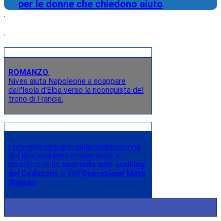
per le donne che chiedono aiuto
ROMANZO
:
Nives aiuta Napoleone a scappare
dall'Isola d'Elba verso la riconquista del
trono di Francia.
I proventi derivanti dalla pubblicazione
del libro andranno interamente a
beneficio dello
sportello anti-stalking
del Codacons
e dell’
Operazione Mato
Grosso
.