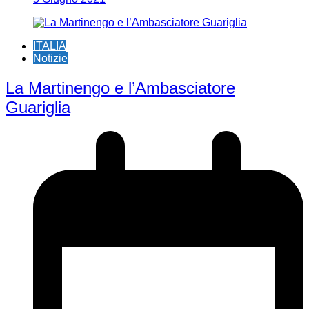
ITALIA
Notizie
La Martinengo e l’Ambasciatore
Guariglia