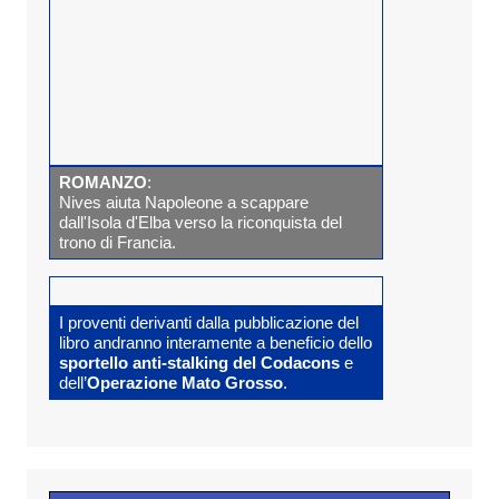
ROMANZO
:
Nives aiuta Napoleone a scappare
dall'Isola d'Elba verso la riconquista del
trono di Francia.
I proventi derivanti dalla pubblicazione del
libro andranno interamente a beneficio dello
sportello anti-stalking del Codacons
e
dell’
Operazione Mato Grosso
.