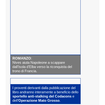
ROMANZO
:
Nives aiuta Napoleone a scappare
dall'Isola d'Elba verso la riconquista del
trono di Francia.
I proventi derivanti dalla pubblicazione del
libro andranno interamente a beneficio dello
sportello anti-stalking del Codacons
e
dell’
Operazione Mato Grosso
.