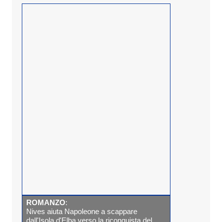
ROMANZO
:
Nives aiuta Napoleone a scappare
dall'Isola d'Elba verso la riconquista del