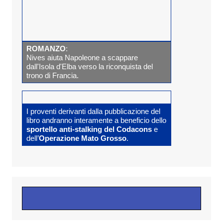
ROMANZO
:
Nives aiuta Napoleone a scappare
dall'Isola d'Elba verso la riconquista del
trono di Francia.
I proventi derivanti dalla pubblicazione del
libro andranno interamente a beneficio dello
sportello anti-stalking del Codacons
e
dell’
Operazione Mato Grosso
.