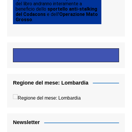
del libro andranno interamente a
beneficio dello
sportello anti-stalking
del Codacons
e dell’
Operazione Mato
Grosso
.
Regione del mese: Lombardia
Newsletter