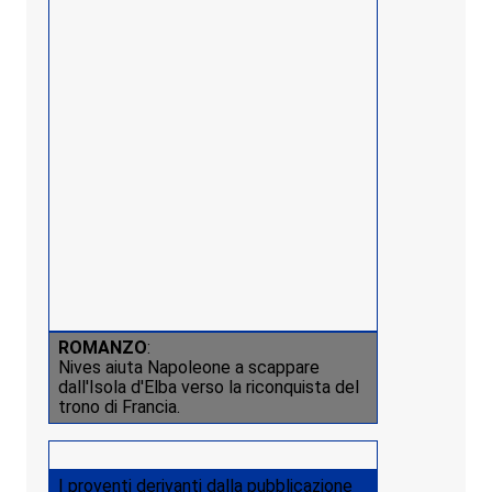
ROMANZO
:
Nives aiuta Napoleone a scappare
dall'Isola d'Elba verso la riconquista del
trono di Francia.
I proventi derivanti dalla pubblicazione