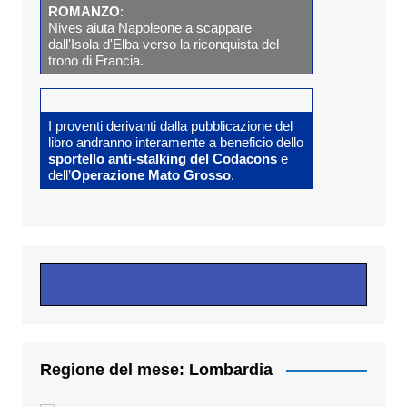
ROMANZO
:
Nives aiuta Napoleone a scappare
dall'Isola d'Elba verso la riconquista del
trono di Francia.
I proventi derivanti dalla pubblicazione del
libro andranno interamente a beneficio dello
sportello anti-stalking del Codacons
e
dell’
Operazione Mato Grosso
.
Regione del mese: Lombardia