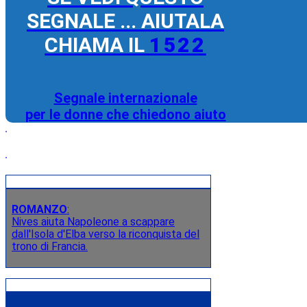
SEGNALE ... AIUTALA
CHIAMA IL
1522
Segnale internazionale
per le donne che chiedono aiuto
ROMANZO
:
Nives aiuta Napoleone a scappare
dall'Isola d'Elba verso la riconquista del
trono di Francia.