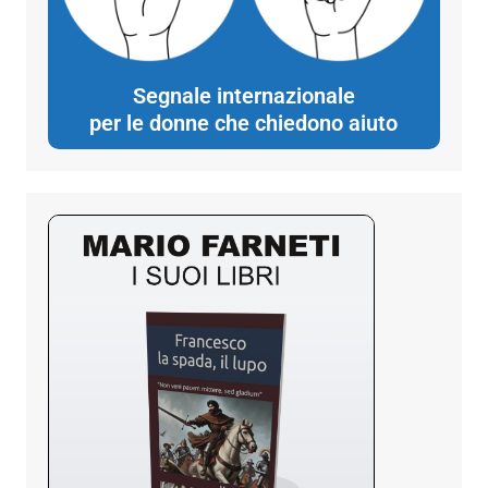
Segnale internazionale
per le donne che chiedono aiuto