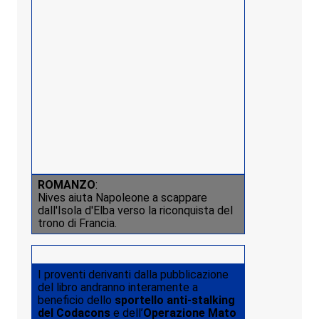
ROMANZO
:
Nives aiuta Napoleone a scappare
dall'Isola d'Elba verso la riconquista del
trono di Francia.
I proventi derivanti dalla pubblicazione
del libro andranno interamente a
beneficio dello
sportello anti-stalking
del Codacons
e dell’
Operazione Mato