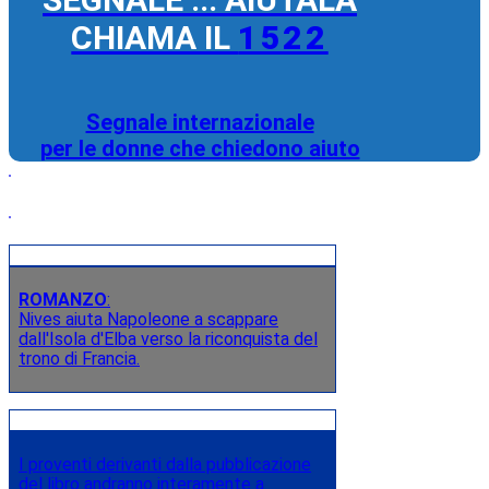
CHIAMA IL
1522
Segnale internazionale
per le donne che chiedono aiuto
ROMANZO
:
Nives aiuta Napoleone a scappare
dall'Isola d'Elba verso la riconquista del
trono di Francia.
I proventi derivanti dalla pubblicazione
del libro andranno interamente a