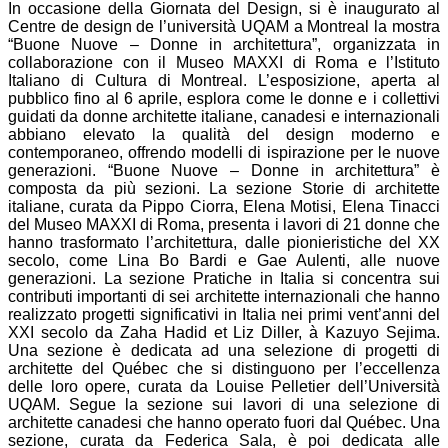
In occasione della Giornata del Design, si è inaugurato al
Centre de design de l’università UQAM a Montreal la mostra
“Buone Nuove – Donne in architettura”, organizzata in
collaborazione con il Museo MAXXI di Roma e l’Istituto
Italiano di Cultura di Montreal. L’esposizione, aperta al
pubblico fino al 6 aprile, esplora come le donne e i collettivi
guidati da donne architette italiane, canadesi e internazionali
abbiano elevato la qualità del design moderno e
contemporaneo, offrendo modelli di ispirazione per le nuove
generazioni. “Buone Nuove – Donne in architettura” è
composta da più sezioni. La sezione Storie di architette
italiane, curata da Pippo Ciorra, Elena Motisi, Elena Tinacci
del Museo MAXXI di Roma, presenta i lavori di 21 donne che
hanno trasformato l’architettura, dalle pionieristiche del XX
secolo, come Lina Bo Bardi e Gae Aulenti, alle nuove
generazioni. La sezione Pratiche in Italia si concentra sui
contributi importanti di sei architette internazionali che hanno
realizzato progetti significativi in Italia nei primi vent’anni del
XXI secolo da Zaha Hadid et Liz Diller, à Kazuyo Sejima.
Una sezione è dedicata ad una selezione di progetti di
architette del Québec che si distinguono per l’eccellenza
delle loro opere, curata da Louise Pelletier dell’Università
UQAM. Segue la sezione sui lavori di una selezione di
architette canadesi che hanno operato fuori dal Québec. Una
sezione, curata da Federica Sala, è poi dedicata alle