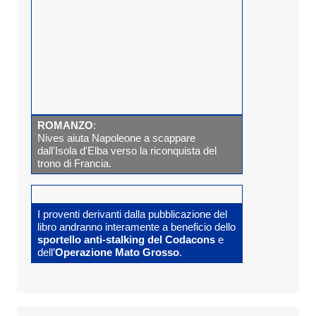
ROMANZO
:
Nives aiuta Napoleone a scappare
dall'Isola d'Elba verso la riconquista del
trono di Francia.
I proventi derivanti dalla pubblicazione del
libro andranno interamente a beneficio dello
sportello anti-stalking del Codacons
e
dell’
Operazione Mato Grosso
.