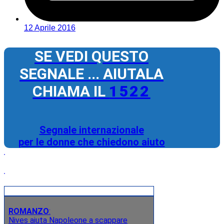
12 Aprile 2016
SE VEDI QUESTO
SEGNALE ... AIUTALA
CHIAMA IL
1522
Segnale internazionale
per le donne che chiedono aiuto
ROMANZO
:
Nives aiuta Napoleone a scappare