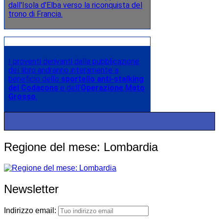
dall'Isola d'Elba verso la riconquista del
trono di Francia.
I proventi derivanti dalla pubblicazione
del libro andranno interamente a
beneficio dello
sportello anti-stalking
del Codacons
e dell’
Operazione Mato
Grosso
.
Regione del mese: Lombardia
Newsletter
Indirizzo email: