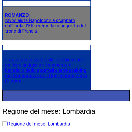
ROMANZO
:
Nives aiuta Napoleone a scappare
dall'Isola d'Elba verso la riconquista del
trono di Francia.
I proventi derivanti dalla pubblicazione
del libro andranno interamente a
beneficio dello
sportello anti-stalking
del Codacons
e dell’
Operazione Mato
Grosso
.
Regione del mese: Lombardia