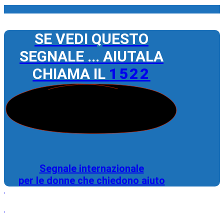
SE VEDI QUESTO
SEGNALE ... AIUTALA
CHIAMA IL
1522
Segnale internazionale
per le donne che chiedono aiuto