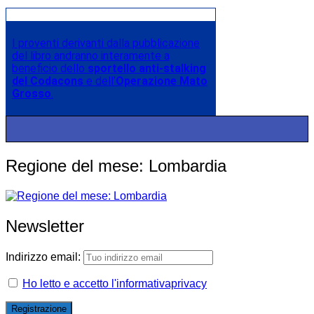
I proventi derivanti dalla pubblicazione
del libro andranno interamente a
beneficio dello
sportello anti-stalking
del Codacons
e dell’
Operazione Mato
Grosso
.
Regione del mese: Lombardia
Newsletter
Indirizzo email:
Ho letto e accetto l'informativaprivacy