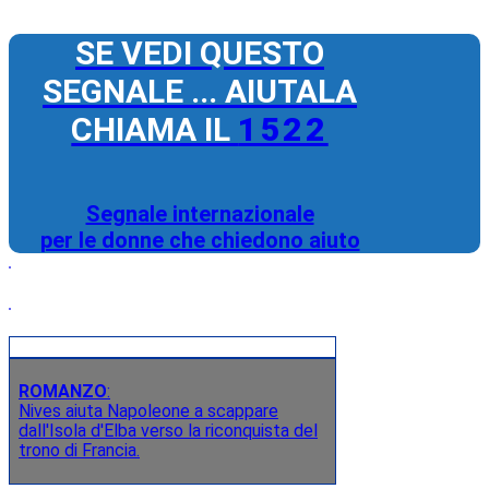
SE VEDI QUESTO
SEGNALE ... AIUTALA
CHIAMA IL
1522
Segnale internazionale
per le donne che chiedono aiuto
ROMANZO
:
Nives aiuta Napoleone a scappare
dall'Isola d'Elba verso la riconquista del
trono di Francia.