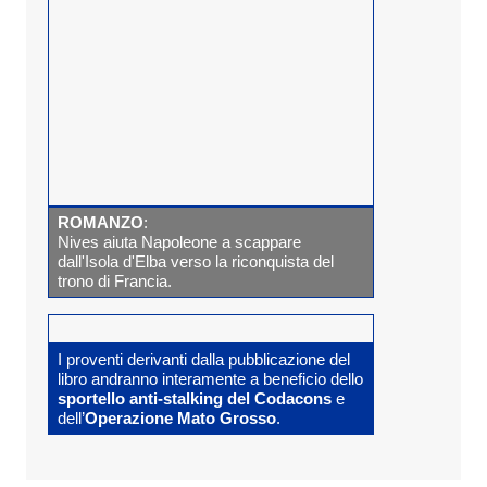
ROMANZO
:
Nives aiuta Napoleone a scappare
dall'Isola d'Elba verso la riconquista del
trono di Francia.
I proventi derivanti dalla pubblicazione del
libro andranno interamente a beneficio dello
sportello anti-stalking del Codacons
e
dell’
Operazione Mato Grosso
.