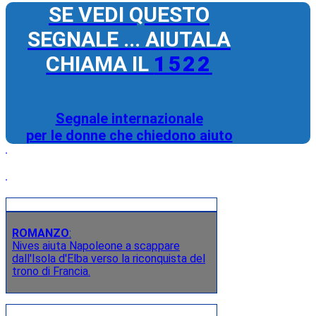
SE VEDI QUESTO
SEGNALE ... AIUTALA
CHIAMA IL
1522
Segnale internazionale
per le donne che chiedono aiuto
ROMANZO
:
Nives aiuta Napoleone a scappare
dall'Isola d'Elba verso la riconquista del
trono di Francia.