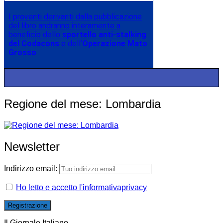
I proventi derivanti dalla pubblicazione
del libro andranno interamente a
beneficio dello
sportello anti-stalking
del Codacons
e dell’
Operazione Mato
Grosso
.
Regione del mese: Lombardia
Newsletter
Indirizzo email:
Ho letto e accetto l'informativaprivacy
Il Giornale Italiano