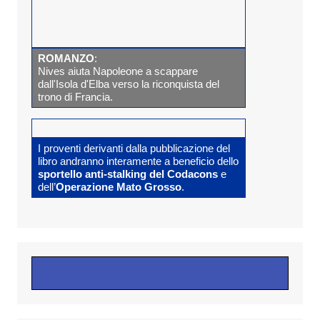
ROMANZO
:
Nives aiuta Napoleone a scappare
dall'Isola d'Elba verso la riconquista del
trono di Francia.
I proventi derivanti dalla pubblicazione del
libro andranno interamente a beneficio dello
sportello anti-stalking del Codacons
e
dell’
Operazione Mato Grosso
.